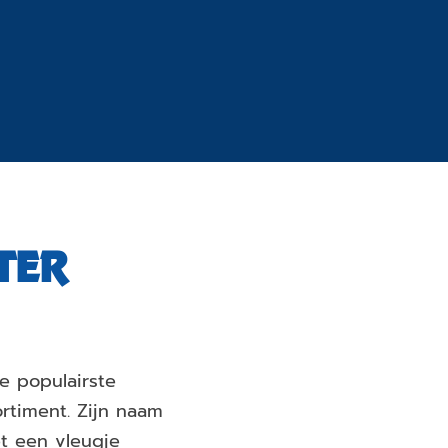
TER
e populairste
ortiment. Zijn naam
et een vleugje