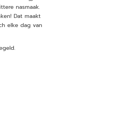
ittere nasmaak.
nken! Dat maakt
och elke dag van
egeld.