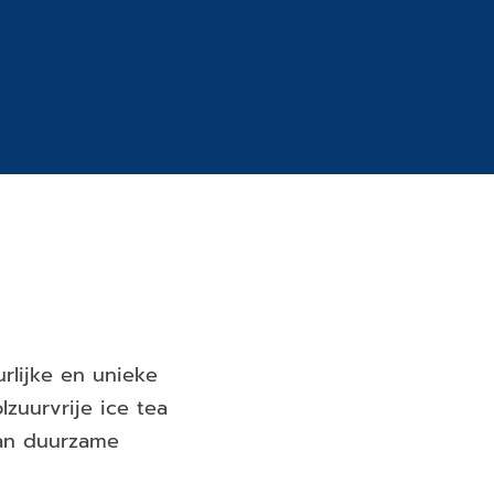
H
rlijke en unieke
zuurvrije ice tea
van duurzame