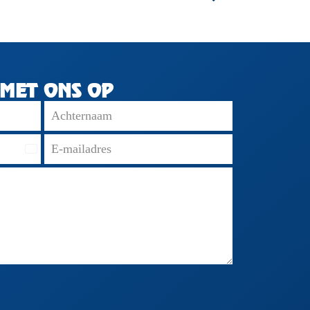
MET ONS OP
Netherlands
+31