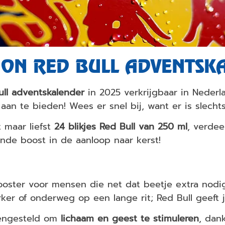
TION RED BULL ADVENTSK
ull adventskalender
in 2025 verkrijgbaar in Nederla
aan te bieden! Wees er snel bij, want er is slecht
 maar liefst
24 blikjes Red Bull van 250 ml
, verde
nde boost in de aanloop naar kerst!
ooster voor mensen die net dat beetje extra nodi
ker of onderweg op een lange rit; Red Bull geeft j
mengesteld om
lichaam en geest te stimuleren
, dan