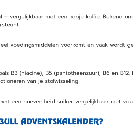
l – vergelijkbaar met een kopje koffie. Bekend o
rsteunt.
n veel voedingsmiddelen voorkomt en vaak wordt g
zoals B3 (niacine), B5 (pantotheenzuur), B6 en B12.
tioneren van je stofwisseling.
bevat een hoeveelheid suiker vergelijkbaar met vr
D BULL ADVENTSKALENDER?