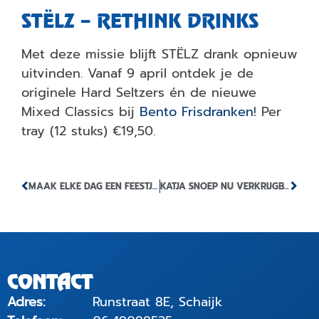
STËLZ – RETHINK DRINKS
Met deze missie blijft STËLZ drank opnieuw
uitvinden. Vanaf 9 april ontdek je de
originele Hard Seltzers én de nieuwe
Mixed Classics bij
Bento Frisdranken
! Per
tray (12 stuks) €19,50.
MAAK ELKE DAG EEN FEESTJE MET CATEGORIE 1 VUURWERK VAN BENTO FRISDRANKEN!
KATJA SNOEP NU VERKRIJGBAAR BIJ BENTO FRISDRANKEN
CONTACT
Adres:
Runstraat 8E, Schaijk